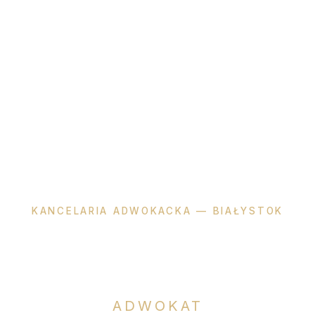
KANCELARIA ADWOKACKA — BIAŁYSTOK
Katarzyna
Okła-Dzienis
ADWOKAT