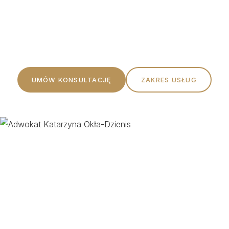
Profesjonalna pomoc prawna oparta na rzetelności,
etyce i indywidualnym podejściu do każdego Klienta.
UMÓW KONSULTACJĘ
ZAKRES USŁUG