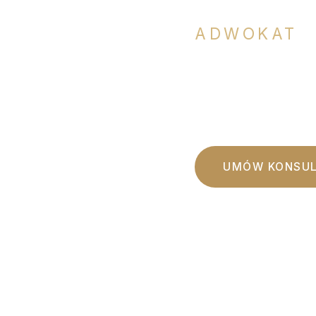
ADWOKAT
Profesjonalna pom
i indywidualnym po
UMÓW KONSUL