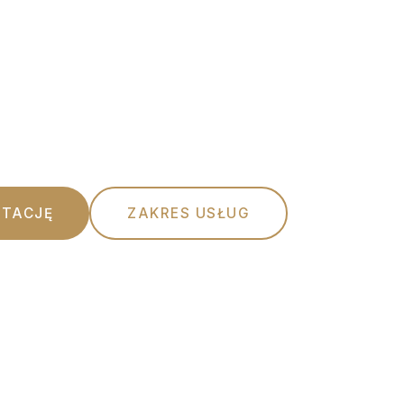
oc prawna oparta na rzetelności, etyce
dejściu do każdego Klienta.
TACJĘ
ZAKRES USŁUG