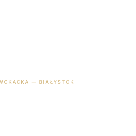
WOKACKA — BIAŁYSTOK
zyna
Dzienis