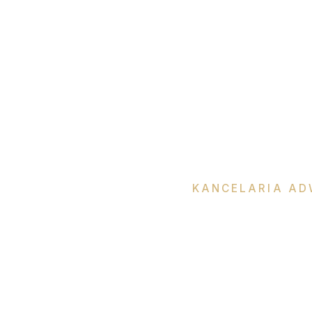
KANCELARIA AD
Katar
Okła-