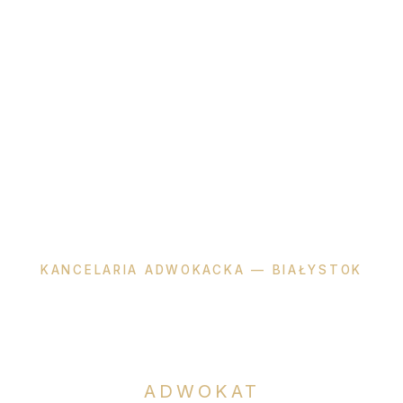
KANCELARIA ADWOKACKA — BIAŁYSTOK
Katarzyna
Okła-Dzienis
ADWOKAT