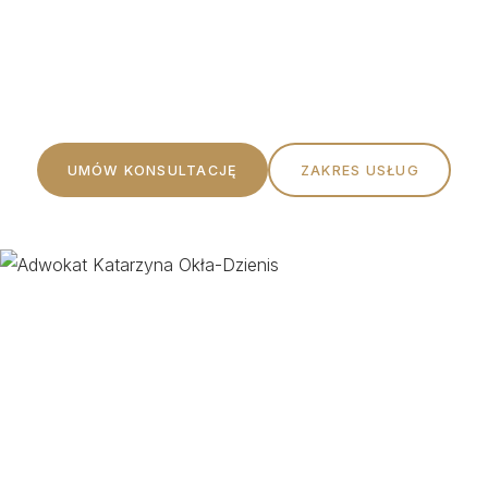
Profesjonalna pomoc prawna oparta na rzetelności,
etyce i indywidualnym podejściu do każdego Klienta.
UMÓW KONSULTACJĘ
ZAKRES USŁUG