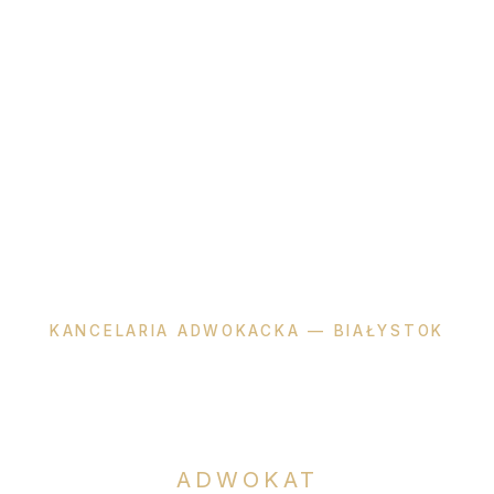
KANCELARIA ADWOKACKA — BIAŁYSTOK
Katarzyna
Okła-Dzienis
ADWOKAT