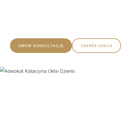
Profesjonalna pomoc prawna oparta na rzetelności,
etyce i indywidualnym podejściu do każdego Klienta.
UMÓW KONSULTACJĘ
ZAKRES USŁUG