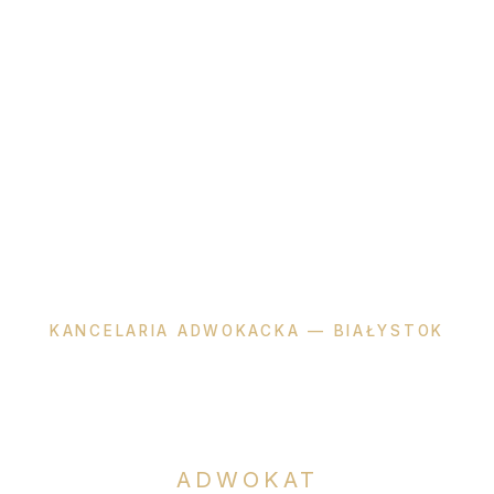
KANCELARIA ADWOKACKA — BIAŁYSTOK
Katarzyna
Okła-Dzienis
ADWOKAT