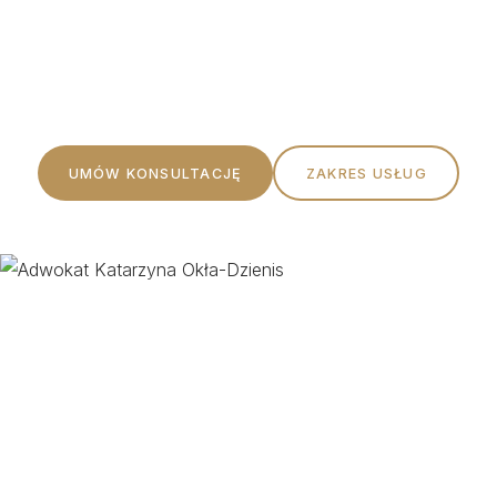
Profesjonalna pomoc prawna oparta na rzetelności,
etyce i indywidualnym podejściu do każdego Klienta.
UMÓW KONSULTACJĘ
ZAKRES USŁUG