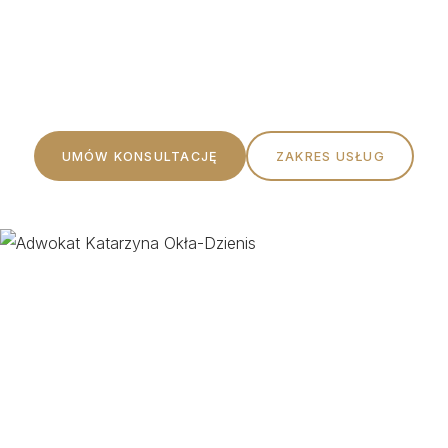
Profesjonalna pomoc prawna oparta na rzetelności,
etyce i indywidualnym podejściu do każdego Klienta.
UMÓW KONSULTACJĘ
ZAKRES USŁUG