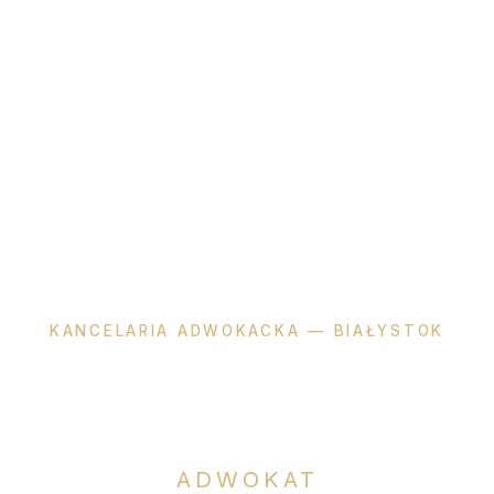
KANCELARIA ADWOKACKA — BIAŁYSTOK
Katarzyna
Okła-Dzienis
ADWOKAT