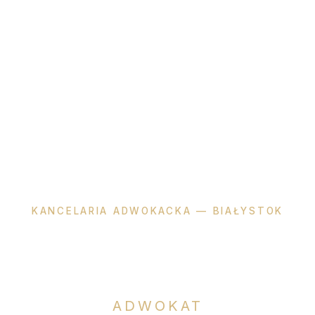
KANCELARIA ADWOKACKA — BIAŁYSTOK
Katarzyna
Okła-Dzienis
ADWOKAT