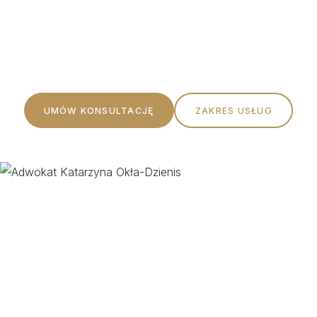
Profesjonalna pomoc prawna oparta na rzetelności,
etyce i indywidualnym podejściu do każdego Klienta.
UMÓW KONSULTACJĘ
ZAKRES USŁUG