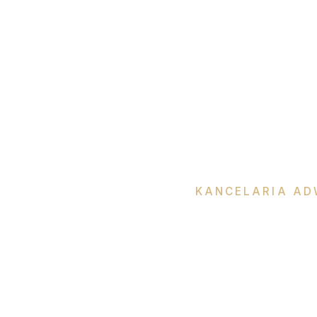
KANCELARIA AD
Katar
Okła-