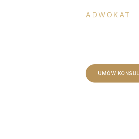
ADWOKAT
Profesjonalna pom
i indywidualnym po
UMÓW KONSUL