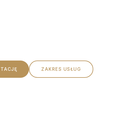
oc prawna oparta na rzetelności, etyce
dejściu do każdego Klienta.
TACJĘ
ZAKRES USŁUG