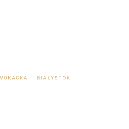
WOKACKA — BIAŁYSTOK
zyna
Dzienis