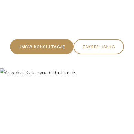
Profesjonalna pomoc prawna oparta na rzetelności,
etyce i indywidualnym podejściu do każdego Klienta.
UMÓW KONSULTACJĘ
ZAKRES USŁUG