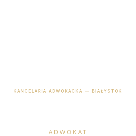
KANCELARIA ADWOKACKA — BIAŁYSTOK
Katarzyna
Okła-Dzienis
ADWOKAT