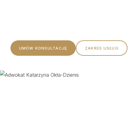
Profesjonalna pomoc prawna oparta na rzetelności,
etyce i indywidualnym podejściu do każdego Klienta.
UMÓW KONSULTACJĘ
ZAKRES USŁUG