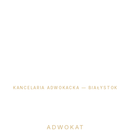
KANCELARIA ADWOKACKA — BIAŁYSTOK
Katarzyna
Okła-Dzienis
ADWOKAT