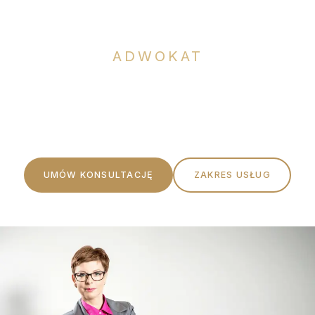
Okła-Dzienis
ADWOKAT
Profesjonalna pomoc prawna oparta na rzetelności,
etyce i indywidualnym podejściu do każdego Klienta.
UMÓW KONSULTACJĘ
ZAKRES USŁUG